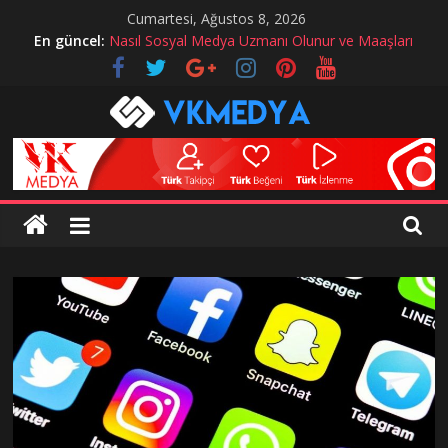
Skip
Cumartesi, Ağustos 8, 2026
to
En güncel:
Nasıl Sosyal Medya Uzmanı Olunur ve Maaşları
content
Instagram hesabım çalındı ne yapmalıyım?
instagram mavi tik alma
Twitch Hizmetlerimiz
Sosyal Medyada Reklam Nasıl Yapılır?
VKMedya
Blog
instagram
takipçi
hilesi,
instagram
beğeni
hilesi