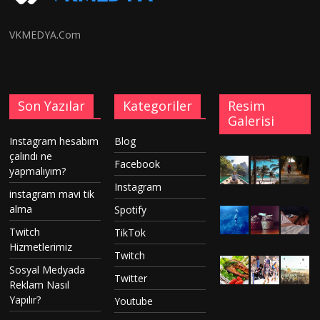
VKMEDYA.Com
Son Yazılar
Kategoriler
Resim
Galerisi
Instagram hesabım
Blog
çalındı ne
Facebook
yapmalıyım?
Instagram
instagram mavi tik
alma
Spotify
Twitch
TikTok
Hizmetlerimiz
Twitch
Sosyal Medyada
Twitter
Reklam Nasıl
Yapılır?
Youtube