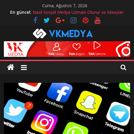
Skip
Cuma, Ağustos 7, 2026
to
En güncel:
Nasıl Sosyal Medya Uzmanı Olunur ve Maaşları
content
Instagram hesabım çalındı ne yapmalıyım?
instagram mavi tik alma
Twitch Hizmetlerimiz
Sosyal Medyada Reklam Nasıl Yapılır?
VKMedya
Blog
instagram
takipçi
hilesi,
instagram
beğeni
hilesi