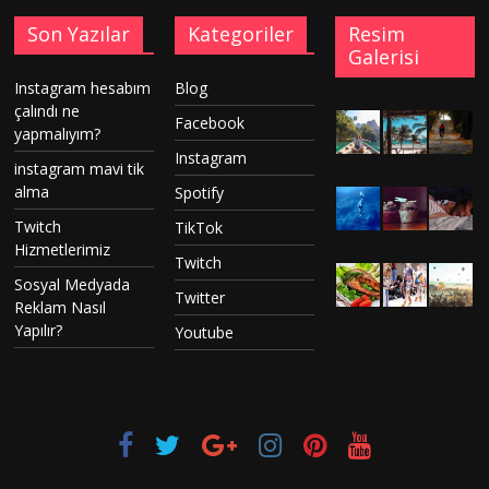
Son Yazılar
Kategoriler
Resim
Galerisi
Instagram hesabım
Blog
çalındı ne
Facebook
yapmalıyım?
Instagram
instagram mavi tik
alma
Spotify
Twitch
TikTok
Hizmetlerimiz
Twitch
Sosyal Medyada
Twitter
Reklam Nasıl
Yapılır?
Youtube