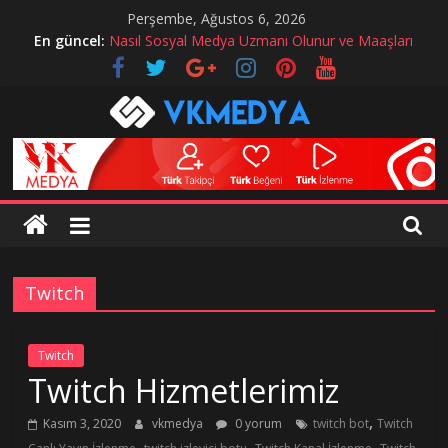
Skip
Perşembe, Ağustos 6, 2026
to
En güncel:
Nasıl Sosyal Medya Uzmanı Olunur ve Maaşları
content
Instagram hesabım çalındı ne yapmalıyım?
instagram mavi tik alma
Twitch Hizmetlerimiz
Sosyal Medyada Reklam Nasıl Yapılır?
VKMedya
Blog
instagram
takipçi
Twitch
hilesi,
instagram
beğeni
Twitch
hilesi
Twitch Hizmetlerimiz
,
Kasım 3, 2020
vkmedya
0 yorum
twitch bot
Twitch
,
,
,