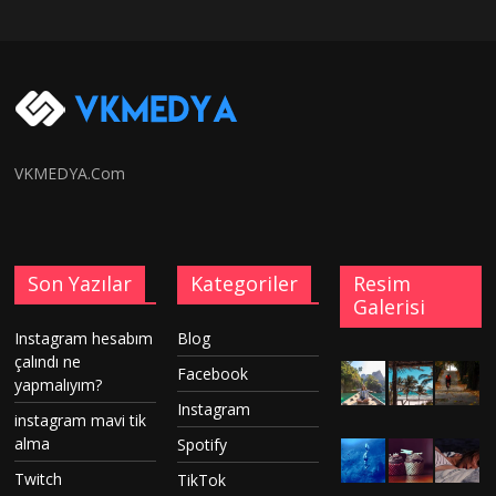
VKMEDYA.Com
Son Yazılar
Kategoriler
Resim
Galerisi
Instagram hesabım
Blog
çalındı ne
Facebook
yapmalıyım?
Instagram
instagram mavi tik
alma
Spotify
Twitch
TikTok