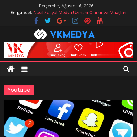
Skip
Perşembe, Ağustos 6, 2026
to
En güncel:
Nasıl Sosyal Medya Uzmanı Olunur ve Maaşları
content
Instagram hesabım çalındı ne yapmalıyım?
instagram mavi tik alma
Twitch Hizmetlerimiz
Sosyal Medyada Reklam Nasıl Yapılır?
VKMedya
Blog
instagram
takipçi
Youtube
hilesi,
instagram
beğeni
hilesi